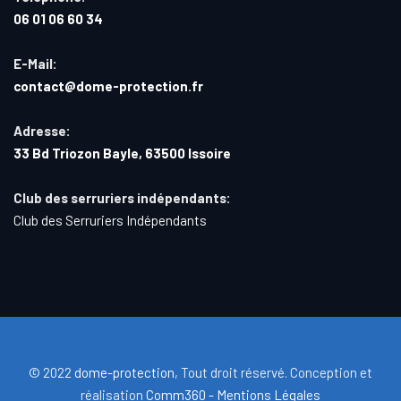
06 01 06 60 34
E-Mail:
contact@dome-protection.fr
Adresse:
33 Bd Triozon Bayle, 63500 Issoire
Club des serruriers indépendants:
Club des Serruriers Indépendants
© 2022
dome-protection
, Tout droit réservé. Conception et
réalisation
Comm360 -
Mentions Légales